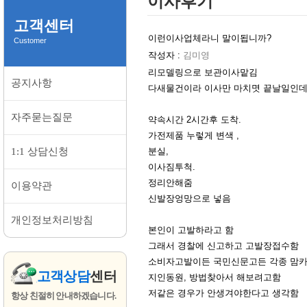
이사후기
고객센터
이런이사업체라니 말이됩니까?
Customer
작성자 :
김미영
리모델링으로 보관이사맡김
공지사항
다새물건이라 이사만 마치몃 끝날일인
자주묻는질문
약속시간 2시간후 도착.
가전제품 누렇게 변색 ,
1:1 상담신청
분실,
이사짐투척.
정리안해줌
이용약관
신발장엉망으로 넣음
개인정보처리방침
본인이 고발하라고 함
그래서 경찰에 신고하고 고발장접수함
소비자고발이든 국민신문고든 각종 맘
고객상담
센터
지인동원, 방법찾아서 해보려고함
저같은 경우가 안생겨야한다고 생각함
항상 친절히 안내하겠습니다.